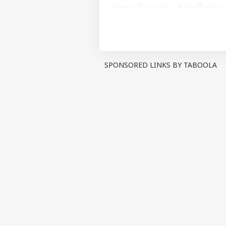
ব্যবসার দিক থেকে এই মাসটি গত
এর মানে হল, এই মাসে আপনি লাভ দ
উদ্যোগ শুরু করার আগে অভিজ্ঞ ব্য
ইত্যাদিতে বিনিয়োগ করা থেকে বিরত
মাসের মাঝামাঝি সময়ে সরকারি বি
SPONSORED LINKS BY TABOOLA
আপনার সমস্ত কাগজপত্র সম্পূর্ণ ক
উচিত। যে কোনও আইনি বা সরকারি প্
ডিসক্লেমার :
কোনও রাশির জাতক বা 
নেই। এবিপি লাইভ জ্যোতিষ সম্পর্কিত
প্রদত্ত পরামর্শ ও তথ্য প্রয়োগের আগে
PUBLISHED AT : 01 JUN 2026 11:36 PM (
Tags :
Gemini
Masik Rashifal
Breaking News, Anytime, An