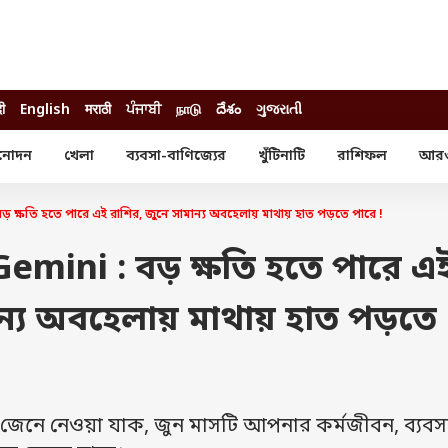
दी
English
मराठी
ਪੰਜਾਬੀ
நாடு
దేశం
ગુજરાતી
নোদন
খেলা
ব্যবসা-বাণিজ্যের
খুঁটিনাটি
রাশিফল
আর
োদন
খেলা
ব্যবসা-বাণিজ্য
স্টার
ক্রিকেট
বাজেট
ক্ষতি হতে পারে এই রাশির, জুনে সামান্য অবহেলায় মাথায় হাত পড়তে পারে !
য়াল
ফুটবল
আইপিও
ম রিভিউ
আইপিএল
পার্সোনাল ফিনান্স
emini : বড় ক্ষতি হতে পারে এ
অলিম্পিক্স
লটারি
ো পরব
শিক্ষা
ান্য অবহেলায় মাথায় হাত পড়তে
বিজ্ঞান
ম
বাংলাদেশ
ব্র্যান্ডওয়্যার
যমিকের ফল
উচ্চ মাধ্যমিকের ফল
েনে নেওয়া যাক, জুন মাসটি আপনার কর্মজীবন, ব্যবসা,