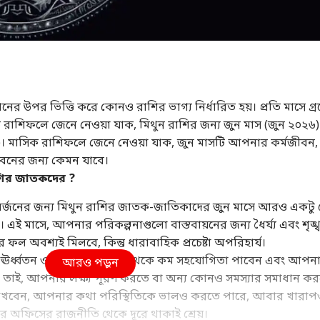
্থানের উপর ভিত্তি করে কোনও রাশির ভাগ্য নির্ধারিত হয়। প্রতি মাসে গ্
ক রাশিফলে জেনে নেওয়া যাক, মিথুন রাশির জন্য জুন মাস (জুন ২০২৬)
)। মাসিক রাশিফলে জেনে নেওয়া যাক, জুন মাসটি আপনার কর্মজীবন,
ত জীবনের জন্য কেমন যাবে।
াশির জাতকদের ?
 অর্জনের জন্য মিথুন রাশির জাতক-জাতিকাদের জুন মাসে আরও একটু 
। এই মাসে, আপনার পরিকল্পনাগুলো বাস্তবায়নের জন্য ধৈর্য্য এবং শৃঙ্
ফল অবশ্যই মিলবে, কিন্তু ধারাবাহিক প্রচেষ্টা অপরিহার্য।
ার ঊর্ধ্বতন ও অধস্তনদের কাছ থেকে কম সহযোগিতা পাবেন এবং আপন
আরও পড়ুন
 তাই, আপনার লক্ষ্য পূরণ করতে বা অন্য কোনও সমস্যার সমাধান ক
রাখবেন, আপনার কথা পরিস্থিতিকে ভালও করতে পারে, আবার খারাপ
ের অফিসের রাজনীতি থেকে দূরে থাকাই শ্রেয়।