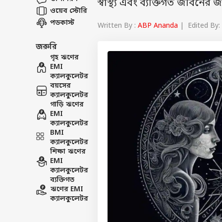
স্বাস্থ্য এবং ব্যক্তিগত জীবনের
ওয়েব স্টোরি
পডকাস্ট
Written By :
ABP Ananda
| Edited By:
জরুরি
গৃহ ঋণের
EMI
ক্যালকুলেটর
বয়সের
ক্যালকুলেটর
গাড়ি ঋণের
EMI
ক্যালকুলেটর
BMI
ক্যালকুলেটর
শিক্ষা ঋণের
EMI
ক্যালকুলেটর
ব্যক্তিগত
ঋণের EMI
ক্যালকুলেটর