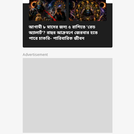
'সোনায় মুড়বে' ভাগ্য
৩ রাশির ! কোন কোন
ত্রে পাবেন 'জ্যাকপট' ?
ুন ১২ রাশির কেমন
আগামী ৮ মাসের জন্য ৫ রাশিতে 'রেড
'সোনায় মুড়
বে দিনটি
অ্যালার্ট'? রাহুর আক্রমণে জেরবার হতে
কোন ক্ষেত্র
পারে চাকরি- পারিবারিক জীবন
রাশির কেমন
Advertisement