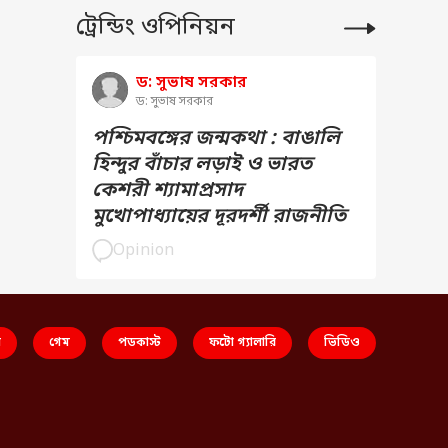
ট্রেন্ডিং ওপিনিয়ন
ড: সুভাষ সরকার
ড: সুভাষ সরকার
পশ্চিমবঙ্গের জন্মকথা : বাঙালি
হিন্দুর বাঁচার লড়াই ও ভারত
কেশরী শ্যামাপ্রসাদ
মুখোপাধ্যায়ের দূরদর্শী রাজনীতি
Opinion
স
গেম
পডকাস্ট
ফটো গ্যালারি
ভিডিও