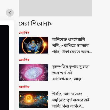
সেরা শিরোনাম
জ্যোতিষ
রাশিচক্রে খামখেয়ালি
শনি, ৩ রাশিতে সমস্যার
প্যাঁচ, টাকা বেরবে জলের
মতো, অফিসে
জ্যোতিষ
সম্মানহানির আশঙ্কা
বৃহস্পতির কৃপায় দু'হাত
ভরে অর্থ এই
রাশিগুলিতে, ব্যাঙ্ক
ব্যালেন্সে বড়সড়
জ্যোতিষ
পরিবর্তন
উন্নতি, আনন্দ এবং
সমৃদ্ধিতে পূর্ণ থাকবে এই
রাশি, কিন্তু বাকি ৩