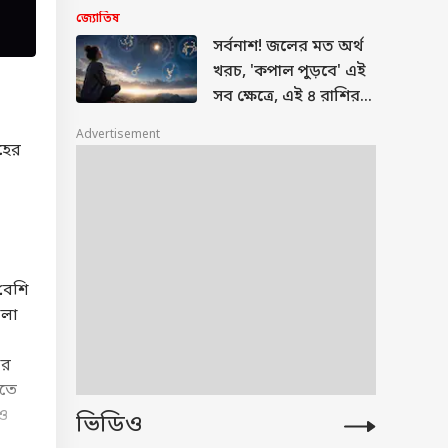
রাশির...! কী ঘটবে
জ্যোতিষ
আগামীকাল ?
সর্বনাশ! জলের মত অর্থ
খরচ, 'কপাল পুড়বে' এই
সব ক্ষেত্রে, এই ৪ রাশির
ভাগ্যে কী আছে ?
Advertisement
রহের
বেশি
খলা
ার
রতে
ও
ভিডিও