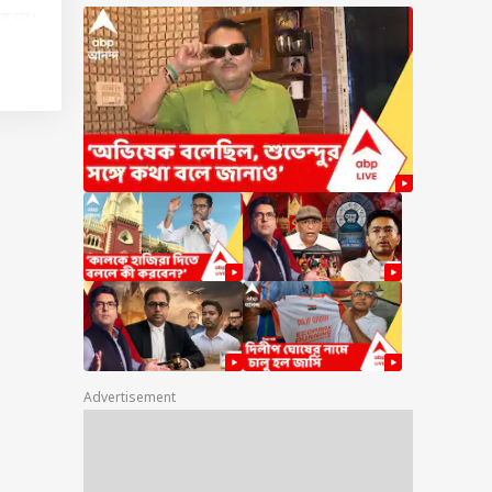
ে না।
য়িক
।
ন্য,
করা
ইভের
।
Advertisement