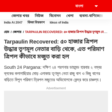
জেলার খবর
নিউজ
বিনোদন
খেলা
ব্যবসা-বাণিজ্যের
খু
India At 2047
ফিফা বিশ্বকাপ
Ideas of India
হোম
জেলার
TARPAULIN RECOVERED: ৫০ হাজার ত্রিপল উদ্ধার তৃণমূল নেতার
বাড়ি থেকে, এত পরিমাণ ত্রিপল কীভাবে মজুত করা হল
Tarpaulin Recovered: ৫০ হাজার ত্রিপল
উদ্ধার তৃণমূল নেতার বাড়ি থেকে, এত পরিমাণ
ত্রিপল কীভাবে মজুত করা হল
South 24 Pargana: দক্ষিণ ২৪ পরগনার ডায়মন্ড হারবার ২ নম্বর
ব্লকের কলাগাছিয়ার মোড় এলাকায় তৃণমূল নেতা রাজু বাগ ও বিজু বাগের
বাড়িতে বিপুল পরিমাণ ত্রিপল মজুতের অভিযোগকে কেন্দ্র করে চাঞ্চল্য।
Advertisement