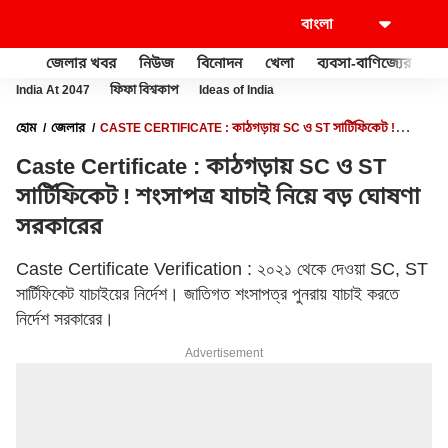
জেলার খবর
নিউজ
বিনোদন
খেলা
ব্যবসা-বাণিজ্যের
খু
India At 2047
ফিফা বিশ্বকাপ
Ideas of India
হোম
জেলার
CASTE CERTIFICATE : কাঠগড়ায় SC ও ST সার্টিফিকেট !
শংসাপত্র যাচাই নিয়ে বড় ঘোষণা সরকারের
Caste Certificate : কাঠগড়ায় SC ও ST
সার্টিফিকেট ! শংসাপত্র যাচাই নিয়ে বড় ঘোষণা
সরকারের
Caste Certificate Verification : ২০২১ থেকে দেওয়া SC, ST
সার্টিফিকেট যাচাইয়ের নির্দেশ। জাতিগত শংসাপত্র পুনরায় যাচাই করতে
নির্দেশ সরকারের।
Advertisement