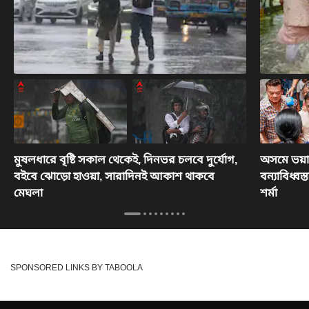
মুষলধারে বৃষ্টি সকাল থেকেই, দিনভর চলবে দুর্যোগ,
অসমে ভয়াবহ
বইবে ঝোড়ো হাওয়া, সারাদিনই আকাশ থাকবে
বন্যাবিধ্বস্
মেঘলা
শর্মা
SPONSORED LINKS BY TABOOLA