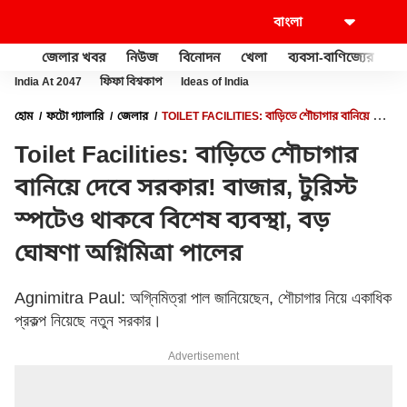
জেলার খবর
নিউজ
বিনোদন
খেলা
ব্যবসা-বাণিজ্যের
খু
India At 2047
ফিফা বিশ্বকাপ
Ideas of India
হোম
ফটো গ্যালারি
জেলার
TOILET FACILITIES: বাড়িতে শৌচাগার বানিয়ে দেবে
সরকার! বাজার, টুরিস্ট স্পটেও থাকবে বিশেষ ব্যবস্থা, বড় ঘোষণা অগ্নিমিত্রা পালের
Toilet Facilities: বাড়িতে শৌচাগার
বানিয়ে দেবে সরকার! বাজার, টুরিস্ট
স্পটেও থাকবে বিশেষ ব্যবস্থা, বড়
ঘোষণা অগ্নিমিত্রা পালের
Agnimitra Paul: অগ্নিমিত্রা পাল জানিয়েছেন, শৌচাগার নিয়ে একাধিক
প্রকল্প নিয়েছে নতুন সরকার।
Advertisement