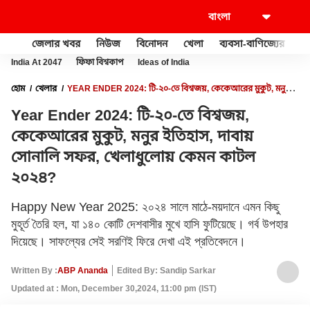
জেলার খবর
নিউজ
বিনোদন
খেলা
ব্যবসা-বাণিজ্যের
খু
India At 2047
ফিফা বিশ্বকাপ
Ideas of India
হোম
খেলার
YEAR ENDER 2024: টি-২০-তে বিশ্বজয়, কেকেআরের মুকুট, মনুর
ইতিহাস, দাবায় সোনালি সফর, খেলাধুলোয় কেমন কাটল ২০২৪?
Year Ender 2024: টি-২০-তে বিশ্বজয়,
কেকেআরের মুকুট, মনুর ইতিহাস, দাবায়
সোনালি সফর, খেলাধুলোয় কেমন কাটল
২০২৪?
Happy New Year 2025: ২০২৪ সালে মাঠে-ময়দানে এমন কিছু
মুহূর্ত তৈরি হল, যা ১৪০ কোটি দেশবাসীর মুখে হাসি ফুটিয়েছে। গর্ব উপহার
দিয়েছে। সাফল্যের সেই সরণিই ফিরে দেখা এই প্রতিবেদনে।
Written By :
ABP Ananda
Edited By: Sandip Sarkar
Updated at : Mon, December 30,2024, 11:00 pm (IST)