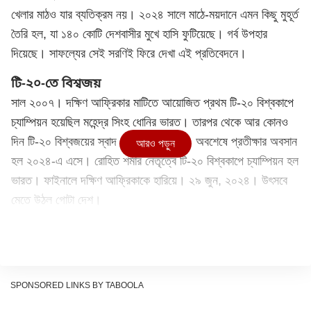
খেলার মাঠও যার ব্যতিক্রম নয়। ২০২৪ সালে মাঠে-ময়দানে এমন কিছু মুহূর্ত
তৈরি হল, যা ১৪০ কোটি দেশবাসীর মুখে হাসি ফুটিয়েছে। গর্ব উপহার
দিয়েছে। সাফল্যের সেই সরণিই ফিরে দেখা এই প্রতিবেদনে।
টি-২০-তে বিশ্বজয়
সাল ২০০৭। দক্ষিণ আফ্রিকার মাটিতে আয়োজিত প্রথম টি-২০ বিশ্বকাপে
চ্যাম্পিয়ন হয়েছিল মহেন্দ্র সিংহ ধোনির ভারত। তারপর থেকে আর কোনও
দিন টি-২০ বিশ্বজয়ের স্বাদ পায়নি টিম ইন্ডিয়া। অবশেষে প্রতীক্ষার অবসান
আরও পড়ুন
হল ২০২৪-এ এসে। রোহিত শর্মার নেতৃত্বে টি-২০ বিশ্বকাপে চ্যাম্পিয়ন হল
ভারত। ফাইনালে দক্ষিণ আফ্রিকাকে হারিয়ে। ২৯ জুন, ২০২৪। উৎসবে
মেতে উঠল গোটা দেশ।
প্যারিসে ইতিহাস
প্যারিস অলিম্পিক্স থেকে ৬টি পদক জিতল ভারত। একটি রুপো ও ৫টি
ব্রোঞ্জ। ইতিহাস গড়লেন শ্যুটার মনু ভাকের। স্বাধীনতার পর প্রথম
ভারতীয় হিসাবে এক অলিম্পিক্সে জোড়া পদক জিতলেন। একটি ব্যক্তিগত
SPONSORED LINKS BY TABOOLA
বিভাগে, অপরটি সর্বজ্যোৎ সিংহের সঙ্গে মিক্সড ইভেন্টে। টোকিও অলিম্পিক্সের