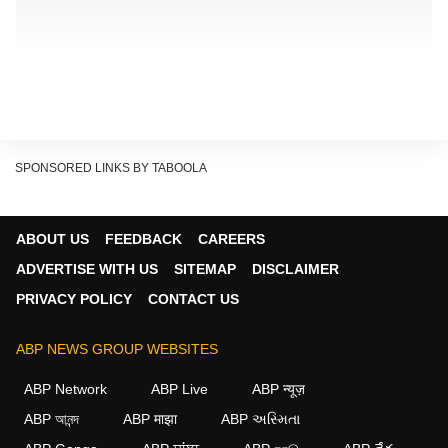
SPONSORED LINKS BY TABOOLA
ABOUT US
FEEDBACK
CAREERS
ADVERTISE WITH US
SITEMAP
DISCLAIMER
PRIVACY POLICY
CONTACT US
ABP NEWS GROUP WEBSITES
ABP Network
ABP Live
ABP न्यूज़
ABP আনন্দ
ABP माझा
ABP અસ્મિતા