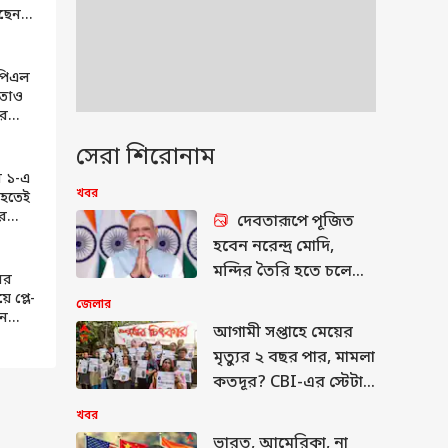
ছেন
িবি
িদার?
পিএল
, তাও
র
 গড়ল
সেরা শিরোনাম
 ১-এ
খবর
হতেই
ার
দেবতারূপে পূজিত
 এমন
হবেন নরেন্দ্র মোদি,
ি-
মন্দির তৈরি হতে চলেছে
ের
বিহারে, প্রস্তাবে
ে প্লে-
জেলার
ান
অনুমোদন দিল বোর্ড
আগামী সপ্তাহে মেয়ের
 কড়া
মৃত্যুর ২ বছর পার, মামলা
কতদূর? CBI-এর স্টেটাস
রিপোর্ট পেশের দিনে প্রশ্ন
খবর
অভয়ার পরিবারের
ভারত, আমেরিকা, না