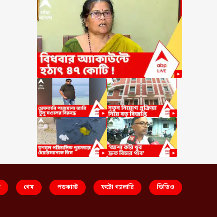
স
গেম
পডকাস্ট
ফটো গ্যালারি
ভিডিও