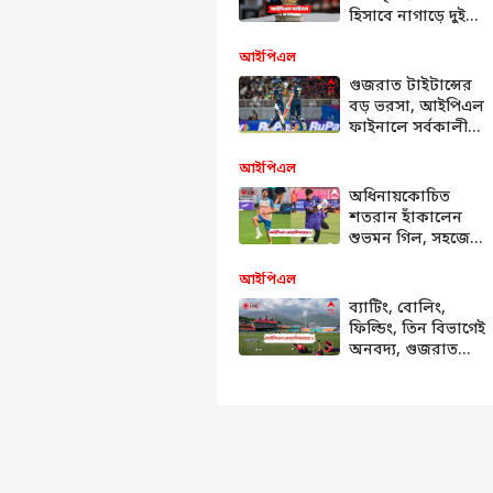
হিসাবে নাগাড়ে দুই
মরশুমে আইপিএল
চ্যাম্পিয়ন আরসিবি
আইপিএল
গুজরাত টাইটান্সের
বড় ভরসা, আইপিএল
ফাইনালে সর্বকালীন
ইতিহাস গড়তে পারেন
গিল, সুদর্শন
আইপিএল
অধিনায়কোচিত
শতরান হাঁকালেন
শুভমন গিল, সহজেই
রাজস্থানকে হারিয়ে
আইপিএলের
আইপিএল
ফাইনালে গুজরাত
ব্যাটিং, বোলিং,
ফিল্ডিং, তিন বিভাগেই
অনবদ্য, গুজরাত
টাইটান্সকে দুরমুশ
করল আরসিবি