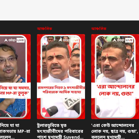
আঞ্চলিক
আঞ্চলিক
 নিয়ে যা যা
ট্রলারডুবিতে মৃত
'এরা কেউ আন্দোলনের
 লোকসভায় MP-রা
মৎস্যজীবীদের পরিবারের
লোক নয়, ছাত্র নয়, গুন্ডা',
বললেন
পাশে মুখ্যমন্ত্রী Suvendu
বললেন মুখ্যমন্ত্রী