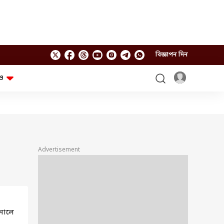
বিজ্ঞাপন দিন
ও
লাইফস্টাইল
প্রযুক্তি
স্বাস্থ্য
গ্যাজেট
চ্যাট জিপিটি
টিভি শো
ঘন্টাখানেক সঙ্গে সুমন
খুঁটিনাটি
এবিপি অন দ্য স্পট
Advertisement
আনন্দ সকাল
অফবিট
যুক্তি-তক্কো
আনন্দ খবর
ছকভাঙা ৬টা
ফ্যাক্ট চেক
নালে