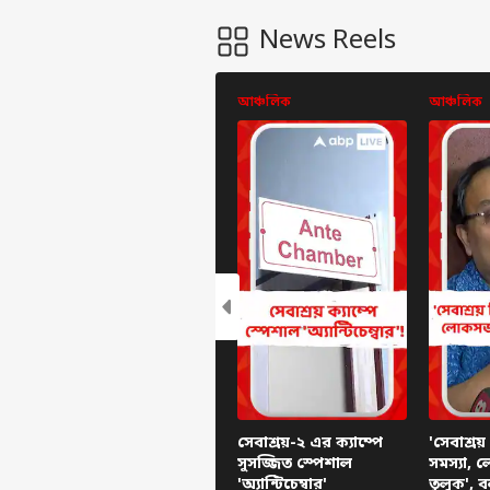
News Reels
আঞ্চলিক
আঞ্চলিক
সেবাশ্রয়-২ এর ক্যাম্পে
'সেবাশ্রয়
সুসজ্জিত স্পেশাল
সমস্যা,
'অ্যান্টিচেম্বার'
তুলুক', 