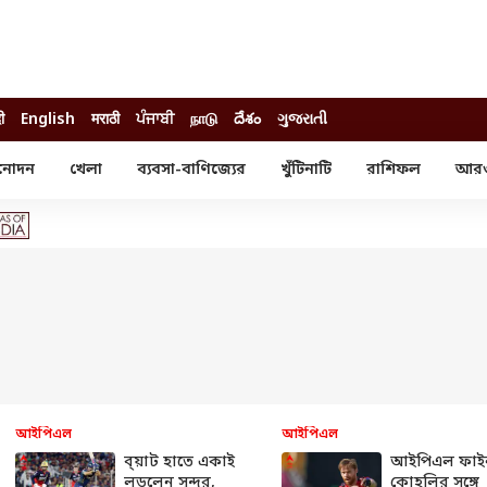
ी
English
मराठी
ਪੰਜਾਬੀ
நாடு
దేశం
ગુજરાતી
নোদন
খেলা
ব্যবসা-বাণিজ্যের
খুঁটিনাটি
রাশিফল
আর
োদন
খেলা
ব্যবসা-বাণিজ্য
স্টার
ক্রিকেট
বাজেট
য়াল
ফুটবল
আইপিও
ম রিভিউ
আইপিএল
পার্সোনাল ফিনান্স
অলিম্পিক্স
লটারি
ো পরব
শিক্ষা
বিজ্ঞান
ম
বাংলাদেশ
ব্র্যান্ডওয়্যার
আইপিএল
আইপিএল
যমিকের ফল
উচ্চ মাধ্যমিকের ফল
ব্য়াট হাতে একাই
আইপিএল ফাই
লড়লেন সুন্দর,
কোহলির সঙ্গে