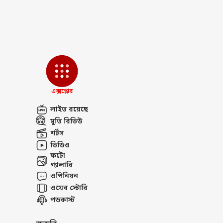
'ছর্
সংর
LOGIN
পেল
আর ক
কোর্
এক্সপ্লোর
লাইভ রয়েছে
মুভি রিভিউ
শর্টস
ভিডিও
ফটো
গ্যালারি
ওপিনিয়ন
ওয়েব স্টোরি
পডকাস্ট