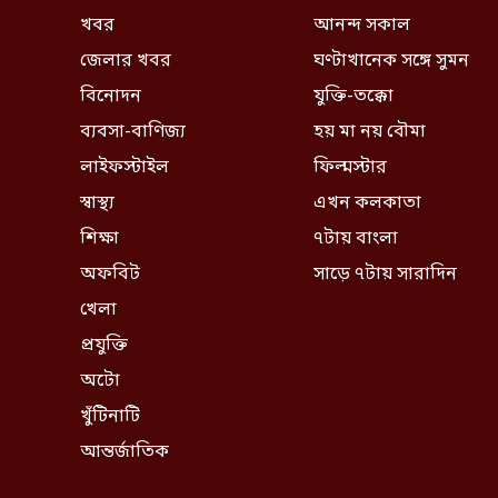
খবর
আনন্দ সকাল
জেলার খবর
ঘণ্টাখানেক সঙ্গে সুমন
বিনোদন
যুক্তি-তক্কো
ব্যবসা-বাণিজ্য
হয় মা নয় বৌমা
লাইফস্টাইল
ফিল্মস্টার
স্বাস্থ্য
এখন কলকাতা
শিক্ষা
৭টায় বাংলা
অফবিট
সাড়ে ৭টায় সারাদিন
খেলা
প্রযুক্তি
অটো
খুঁটিনাটি
আন্তর্জাতিক