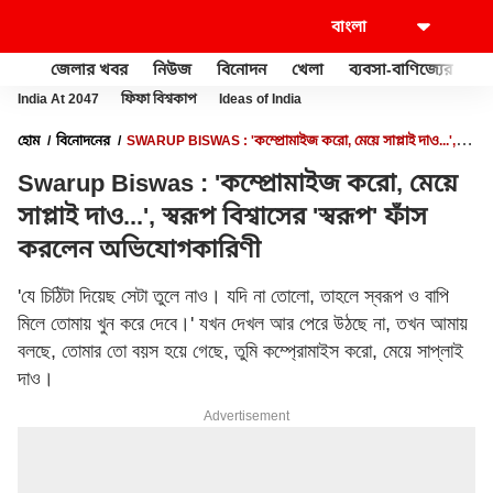
জেলার খবর
নিউজ
বিনোদন
খেলা
ব্যবসা-বাণিজ্যের
খু
India At 2047
ফিফা বিশ্বকাপ
Ideas of India
হোম
বিনোদনের
SWARUP BISWAS : 'কম্প্রোমাইজ করো, মেয়ে সাপ্লাই দাও...',
স্বরূপ বিশ্বাসের 'স্বরূপ' ফাঁস করলেন অভিযোগকারিণী
Swarup Biswas : 'কম্প্রোমাইজ করো, মেয়ে
সাপ্লাই দাও...', স্বরূপ বিশ্বাসের 'স্বরূপ' ফাঁস
করলেন অভিযোগকারিণী
'যে চিঠিটা দিয়েছ সেটা তুলে নাও। যদি না তোলো, তাহলে স্বরূপ ও বাপি
মিলে তোমায় খুন করে দেবে।' যখন দেখল আর পেরে উঠছে না, তখন আমায়
বলছে, তোমার তো বয়স হয়ে গেছে, তুমি কম্প্রোমাইস করো, মেয়ে সাপ্লাই
দাও।
Advertisement