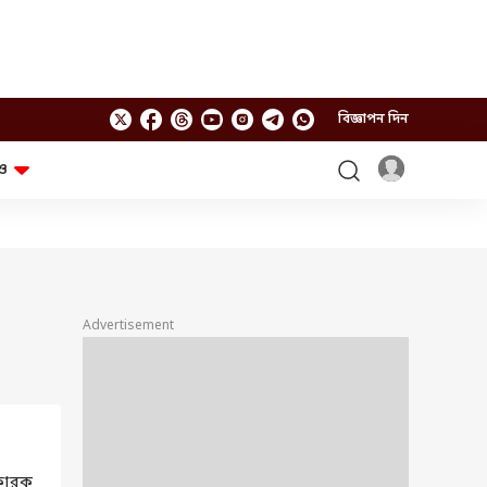
বিজ্ঞাপন দিন
ও
লাইফস্টাইল
প্রযুক্তি
স্বাস্থ্য
গ্যাজেট
চ্যাট জিপিটি
টিভি শো
ঘন্টাখানেক সঙ্গে সুমন
খুঁটিনাটি
এবিপি অন দ্য স্পট
Advertisement
আনন্দ সকাল
অফবিট
যুক্তি-তক্কো
আনন্দ খবর
ছকভাঙা ৬টা
ফ্যাক্ট চেক
্ফোরক