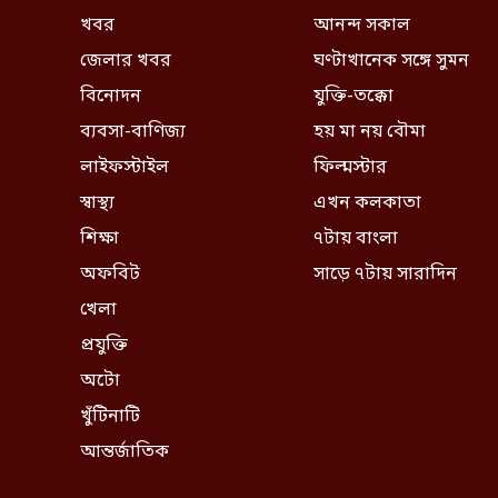
খবর
আনন্দ সকাল
জেলার খবর
ঘণ্টাখানেক সঙ্গে সুমন
বিনোদন
যুক্তি-তক্কো
ব্যবসা-বাণিজ্য
হয় মা নয় বৌমা
লাইফস্টাইল
ফিল্মস্টার
স্বাস্থ্য
এখন কলকাতা
শিক্ষা
৭টায় বাংলা
অফবিট
সাড়ে ৭টায় সারাদিন
খেলা
প্রযুক্তি
অটো
খুঁটিনাটি
আন্তর্জাতিক