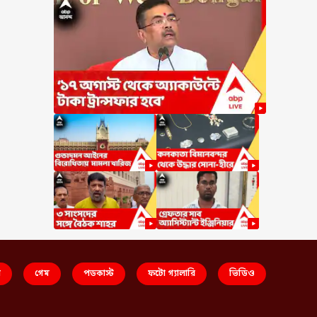
স
গেম
পডকাস্ট
ফটো গ্যালারি
ভিডিও