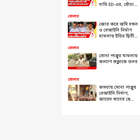
দাবি ED-এর, খোঁচা
দিলেন সুকান্ত
জেলার
জোর করে জমি দখল
ও বেআইনি নির্মাণ
মামলায় ইডির দ্বিতীয়
সাপ্লিমেন্টারি
চার্জশিট পেশ
জেলার
সোনা পাপ্পুর মামলায়
কল্যাণ শুক্লাকে তলব
জেলার
কসবায় সোনা পাপ্পুর
বেআইনি নির্মাণ,
জাভেদ খানের ছেলের
২টি বেআইনি নির্মাণ,
পুরসভায় বুলডোজার
চলছে সবেতেই