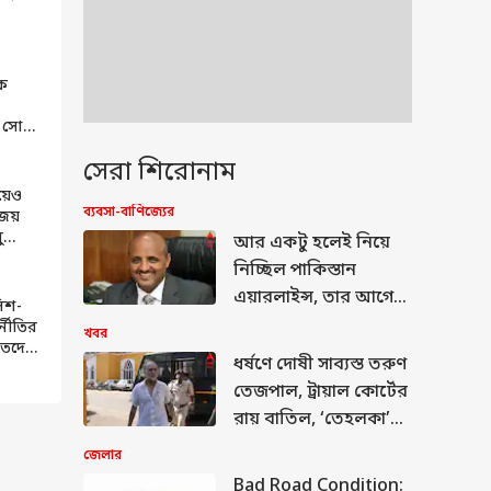
াণ
ন্য ২২
ে
 সোনা
সেরা শিরোনাম
য়েও
ব্যবসা-বাণিজ্যের
, জয়
ু
আর একটু হলেই নিয়ে
, সোনা
নিচ্ছিল পাকিস্তান
অভিযোগ
এয়ারলাইন্স, তার আগেই
িশ-
ে'
বাজিমাত টাটাদের, এয়ার
্নীতির
খবর
়িতদের
ইন্ডিয়ার নতুন সিইও
ধর্ষণে দোষী সাব্যস্ত তরুণ
ে
হলেন…
?
তেজপাল, ট্রায়াল কোর্টের
রায় বাতিল, ‘তেহলকা’র
প্রাক্তন সাংবাদিক
জেলার
বললেন…
Bad Road Condition: