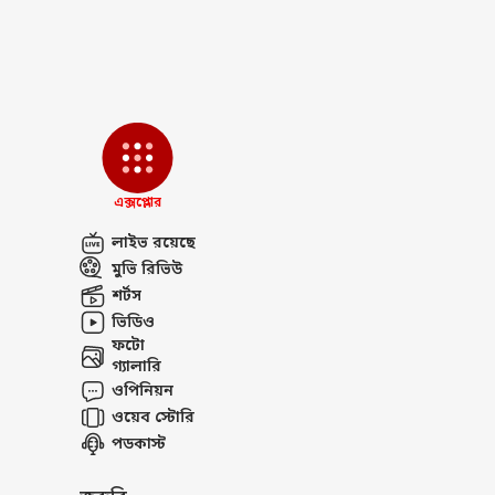
বির
লটা
LOGIN
১১ 
সাফা
সক
এক্সপ্লোর
লাইভ রয়েছে
মুভি রিভিউ
শর্টস
ভিডিও
ফটো
গ্যালারি
ওপিনিয়ন
ওয়েব স্টোরি
পডকাস্ট