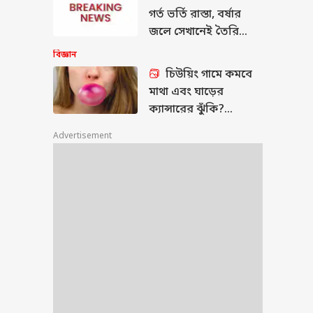
গর্ত ভর্তি রাস্তা, বর্ষার
জলে সেখানেই তৈরি
মরণফাঁদ, দমদম থেকে
বিজ্ঞান
দুর্গাপুর, নিত্যযাত্রীদের
চিউয়িং গামে কমবে
ভোগান্তি
মাথা এবং ঘাড়ের
ক্যান্সারের ঝুঁকি?
গবেষণায় নয়া তথ্য, কী
Advertisement
বলছেন বিজ্ঞানীরা?