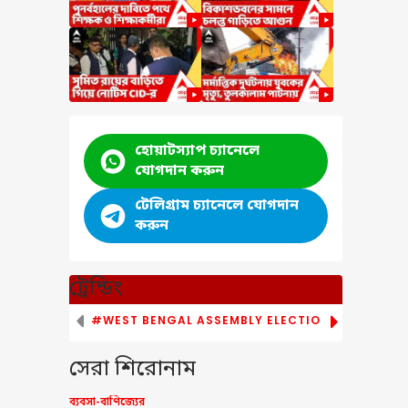
হোয়াটস্যাপ চ্যানেলে
যোগদান করুন
টেলিগ্রাম চ্যানেলে যোগদান
করুন
ট্রেন্ডিং
#WEST BENGAL ASSEMBLY ELECTION
# IRAN V
সেরা শিরোনাম
ব্যবসা-বাণিজ্যের