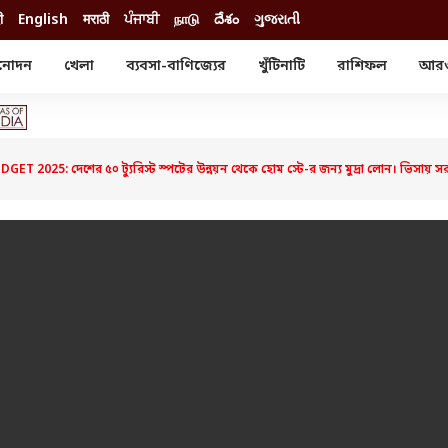
ी
English
मराठी
ਪੰਜਾਬੀ
நாடு
దేశం
ગુજરાતી
নোদন
খেলা
ব্যবসা-বাণিজ্যের
খুঁটিনাটি
রাশিফল
আর
োদন
খেলা
ব্যবসা-বাণিজ্য
স্টার
ক্রিকেট
বাজেট
য়াল
ফুটবল
আইপিও
ম রিভিউ
আইপিএল
পার্সোনাল ফিনান্স
DGET 2025: দেশের ৫০ ট্যুরিস্ট স্পটের উন্নয়ন থেকে হোম স্টে-র জন্য মুদ্রা লোন। ভিসায়
অলিম্পিক্স
লটারি
ো পরব
শিক্ষা
বিজ্ঞান
ম
বাংলাদেশ
ব্র্যান্ডওয়্যার
যমিকের ফল
উচ্চ মাধ্যমিকের ফল