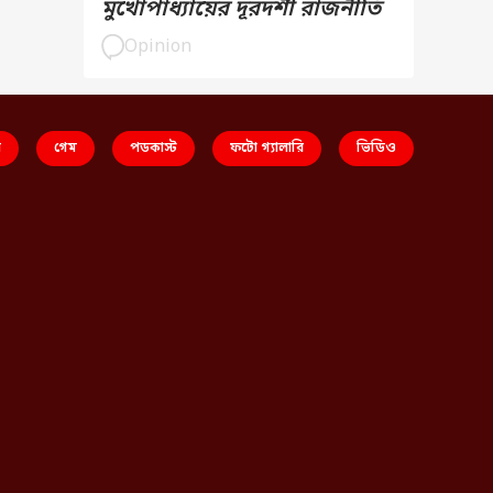
মুখোপাধ্যায়ের দূরদর্শী রাজনীতি
Opinion
স
গেম
পডকাস্ট
ফটো গ্যালারি
ভিডিও