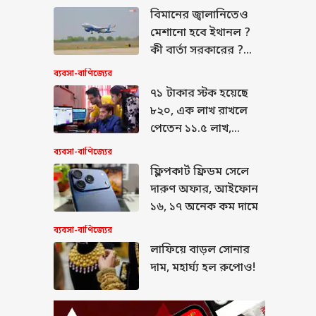
বিমানের জ্বালানিতেও
মেশানো হবে ইথানল ?
কী বার্তা সরকারের ?
ার
জানুন আসল সত্যিটা
ব্যবসা-বাণিজ্যের
৭১ টাকার স্টক হয়েছে
৮২০, এক লাখ রাখলে
পেতেন ১১.৫ লাখ,
আপনার আছে এই স্টক
জারি হলুদ সতর্কতা,
ব্যবসা-বাণিজ্যের
৮ অগস্ট দক্ষিণবঙ্গ
ফ্লিপকার্ট ফ্রিডম সেলে
য়ে দেবে বৃষ্টি, উত্তরেও
 নেই বৃষ্টি
দারুণ অফার, আইফোন
১৬, ১৭ অনেক কম দামে
ব্যবসা-বাণিজ্যের
লাফিয়ে বাড়ল সোনার
ণে দোষী সাব্যস্ত তরুণ
দাম, মহার্ঘ্য হল রুপোও!
পাল, ট্রায়াল কোর্টের
 বাতিল, ‘তেহলকা’র
ক্তন সাংবাদিক
লেন…