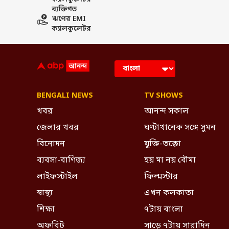
ব্যক্তিগত
ঋণের EMI
ক্যালকুলেটর
BENGALI NEWS
TV SHOWS
খবর
আনন্দ সকাল
জেলার খবর
ঘণ্টাখানেক সঙ্গে সুমন
বিনোদন
যুক্তি-তক্কো
ব্যবসা-বাণিজ্য
হয় মা নয় বৌমা
লাইফস্টাইল
ফিল্মস্টার
স্বাস্থ্য
এখন কলকাতা
শিক্ষা
৭টায় বাংলা
অফবিট
সাড়ে ৭টায় সারাদিন